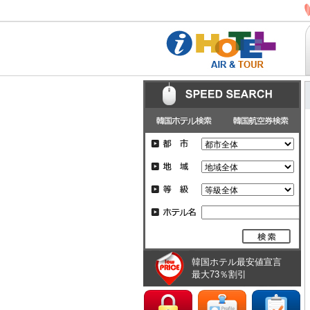
韓国ホテル最安値宣言
最大73％割引