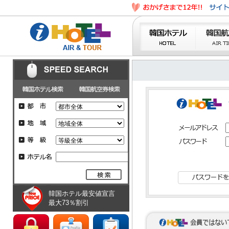
韓国ホテル最安値宣言
最大73％割引