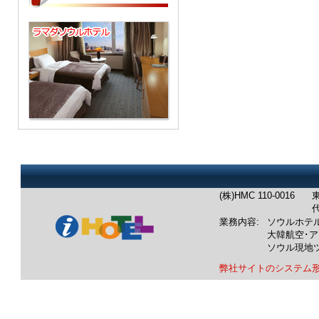
(株)HMC 110-0016
東
代
業務内容:
ソウルホテ
大韓航空･
ソウル現地
弊社サイトのシステム
業務内容：韓国ホテル：ソウル
韓国航空券：成田発/羽田発/中
韓国ツアー：ソウル発現地ツア