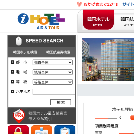
韓国ホテル最安値宣言
3
最大73％割引