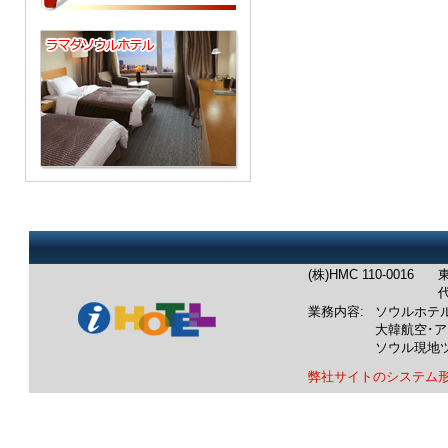
(株)HMC 110-0016
東
代
業務内容:
ソウルホテ
大韓航空･
ソウル現地
弊社サイトのシステム
業務内容：韓国ホテル：ソウル
韓国航空券：成田発/羽田発/中
韓国ツアー：ソウル発現地ツア