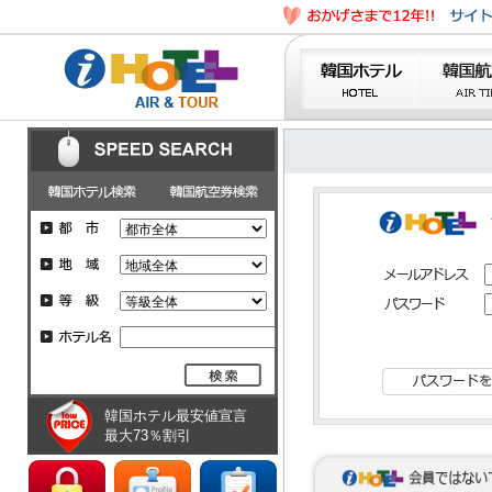
韓国ホテル最安値宣言
最大73％割引