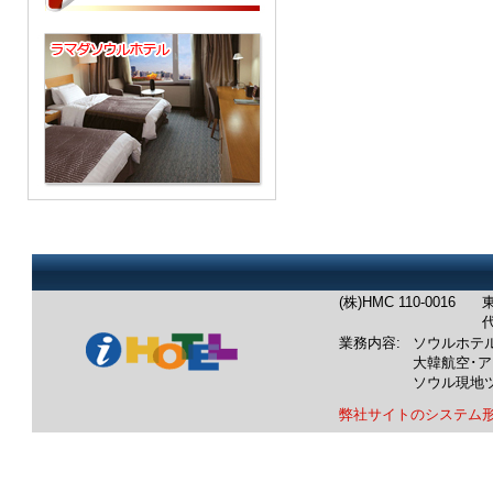
(株)HMC 110-0016
東
代
業務内容:
ソウルホテ
大韓航空･
ソウル現地
弊社サイトのシステム
業務内容：韓国ホテル：ソウル
韓国航空券：成田発/羽田発/中
韓国ツアー：ソウル発現地ツア