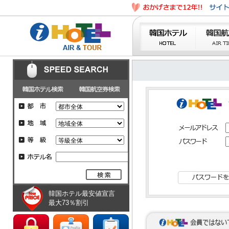
韓国ホテル最安値宣言
最大73％割引