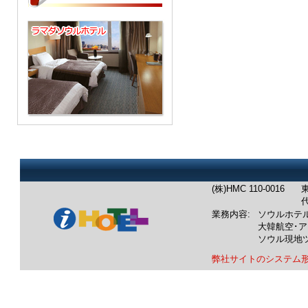
(株)HMC 110-0016
東
代
業務内容:
ソウルホテ
大韓航空･
ソウル現地
弊社サイトのシステム
業務内容：韓国ホテル：ソウル
韓国航空券：成田発/羽田発/中
韓国ツアー：ソウル発現地ツア