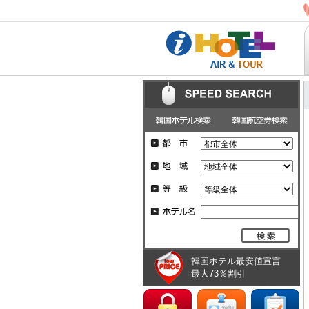
韓国ホテル最安値宣言
最大73％割引